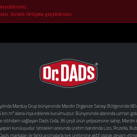
eyebilrisiniz.
ız, bizimle iletişime geçebilirsiniz.
yılında Marduy Grup bünyesinde Mardin Organize Sanayi Bölgesinde 80 m
5 bin m² alana inşa edilerek kurulmuştur. Bünyesinde alanında uzman gıd
e istihdam sağlayan Dads Gıda, 36 çeşit ürün yelpazesine sahip, Mardin ili
 yapan kuruluşudur. İştirakleri arasında üretim bandında Lizo, Rozella, Bu
 Dads markaları ile farklı aromalarla kek üretimine aktif olarak devam etme