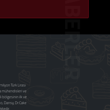
ilyon Türk Lirası
a mühendisleri ve
 bölgesinin ilk ve
bo, Dansy, Dr.Cake
ktedir.