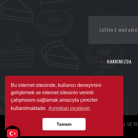
HAKKIMIZDA
Bu internet sitesinde, kullanıcı deneyimini
geliştirmek ve internet sitesinin verimli
çalışmasını sağlamak amacıyla çerezler
kullanılmaktadır.
Ayrıntıları inceleyin
Copyright © 2026 DADS GIDA TARIM İNŞ. NAK. SAN. VE TİC. L
Tamam
dağıtılması halinde yasal haklarımız işletilecektir.