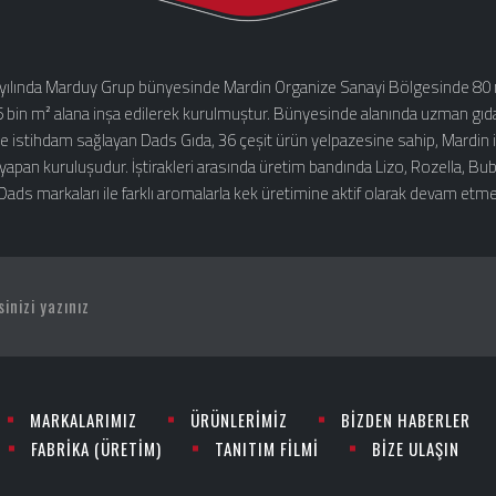
yılında Marduy Grup bünyesinde Mardin Organize Sanayi Bölgesinde 80 m
5 bin m² alana inşa edilerek kurulmuştur. Bünyesinde alanında uzman gıd
e istihdam sağlayan Dads Gıda, 36 çeşit ürün yelpazesine sahip, Mardin ili
 yapan kuruluşudur. İştirakleri arasında üretim bandında Lizo, Rozella, Bu
 Dads markaları ile farklı aromalarla kek üretimine aktif olarak devam etme
MARKALARIMIZ
ÜRÜNLERİMİZ
BİZDEN HABERLER
FABRİKA (ÜRETİM)
TANITIM FİLMİ
BİZE ULAŞIN