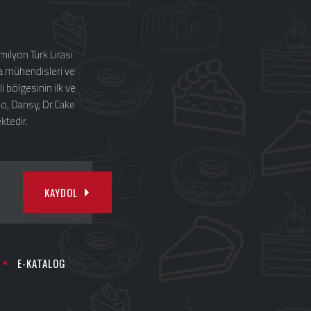
ilyon Türk Lirası
a mühendisleri ve
 bölgesinin ilk ve
bo, Dansy, Dr.Cake
ktedir.
KAYDOL
E-KATALOG