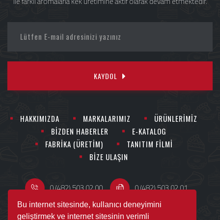
ile farklı aromalarla kek üretimine aktif olarak devam etmektedir.
KAYDOL
HAKKIMIZDA
MARKALARIMIZ
ÜRÜNLERİMİZ
BİZDEN HABERLER
E-KATALOG
FABRİKA (ÜRETİM)
TANITIM FİLMİ
BİZE ULAŞIN
0 (482) 503 02 00
0 (482) 503 02 01
Bu internet sitesinde, kullanıcı deneyimini
geliştirmek ve internet sitesinin verimli