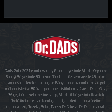
Dads Gıda, 2021 yılında Marduy Grup bünyesinde Mardin Organize
Sanayi Bölgesinde 80 milyon Türk Lirası öz sermaye ile 45 bin m²
alana inşa edilerek kurulmuştur. Bünyesinde alanında uzman gıda
mühendisleri ve 80 üzeri personele istihdam sağlayan Dads Gıda,
36 çeşit ürün yelpazesine sahip, Mardin ili bölgesinin ilk ve tek
“Kek” üretimi yapan kuruluşudur. İştirakleri arasında üretim
bandında Lizo, Rozella, Bubo, Dansy, Dr.Cake ve Dr. Dads markaları